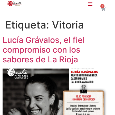
0
Etiqueta:
Vitoria
Lucía Grávalos, el fiel
compromiso con los
sabores de La Rioja