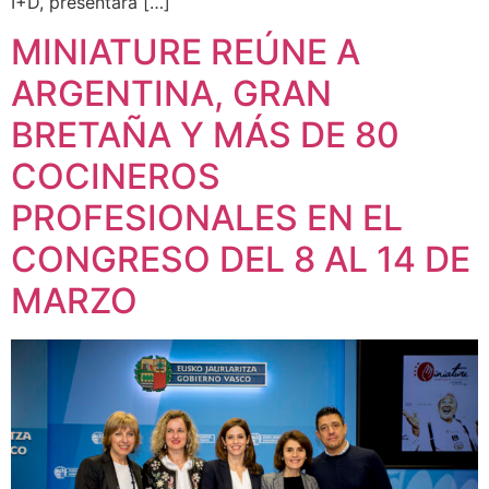
I+D, presentará […]
MINIATURE REÚNE A
ARGENTINA, GRAN
BRETAÑA Y MÁS DE 80
COCINEROS
PROFESIONALES EN EL
CONGRESO DEL 8 AL 14 DE
MARZO