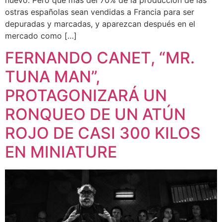
ostras españolas sean vendidas a Francia para ser
depuradas y marcadas, y aparezcan después en el
mercado como […]
FERNANDO CANET, “MR.
TUNA MAN”,
PROTAGONIZARÁ UN
RONQUEO DE UN ATÚN
ROJO DE CASI 300 KILOS
EN MINIATURE