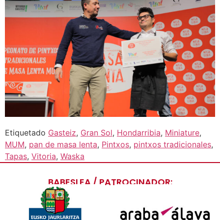
Etiquetado
Gasteiz
,
Gran Sol
,
Hondarribia
,
Miniature
,
MUM
,
pan de masa lenta
,
Pintxos
,
pintxos tradicionales
,
Tapas
,
Vitoria
,
Waska
BABESLEA / PATROCINADOR: