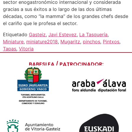
sector enogastronómico internacional y considerada
gracias a sus éxitos a lo largo de las dos últimas
décadas, como “la mamma” de los grandes chefs desde
el cariño que le profesa el sector.
Etiquetado
Gasteiz
,
Javi Estevez
,
La Tasquería
,
Miniature
,
miniature2018
,
Mugaritz
,
pinchos
,
Pintxos
,
Tapas
,
Vitoria
BABESLEA / PATROCINADOR: