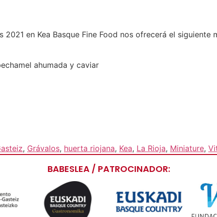
s 2021 en Kea Basque Fine Food nos ofrecerá el siguiente 
, bechamel ahumada y caviar
asteiz
,
Grávalos
,
huerta riojana
,
Kea
,
La Rioja
,
Miniature
,
Vi
BABESLEA / PATROCINADOR: