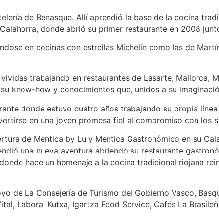
elería de Benasque. Allí aprendió la base de la cocina trad
 Calahorra, donde abrió su primer restaurante en 2008 jun
ndose en cocinas con estrellas Michelin como las de Martín
 vividas trabajando en restaurantes de Lasarte, Mallorca, 
ca su know-how y conocimientos que, unidos a su imaginació
aurante donde estuvo cuatro años trabajando su propia línea
rtirse en una joven promesa fiel al compromiso con los sa
ertura de Mentica by Lu y Mentica Gastronómico en su Cala
dió una nueva aventura abriendo su restaurante gastronóm
onde hace un homenaje a la cocina tradicional riojana rein
yo de La Consejería de Turismo del Gobierno Vasco, Basquet
tal, Laboral Kutxa, Igartza Food Service, Cafés La Brasileña