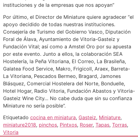
instituciones y de la empresas que nos apoyan”
Por último, el Director de Miniature quiere agradecer “el
apoyo decidido de todas nuestras instituciones.
Consejería de Turismo del Gobierno Vasco, Diputación
Foral de Álava, Ayuntamiento de Vitoria-Gasteiz y
Fundación Vital; así como a Amstel Oro por su apuesta
por este evento. Junto a ellos, la colaboración SEA
Hostelería, la Peña Vitoriana, El Correo, La Brasileña,
Galatea Food Service, Makro, Frigicoll, Araex, Barreta-
La Vitoriana, Pescados Bermeo, Bragard, Jamones
Blásquez, Comercial Hostelera del Norte, Bonduelle,
Hotel Hogar, Radio Vitoria, Fundación Abastos y Vitoria-
Gasteiz Wine City… No cabe duda que sin su confianza
Miniature no sería posible”.
Etiquetado
cocina en miniatura
,
Gasteiz
,
Miniature
,
miniature2018
,
pinchos
,
Pintxos
,
Roser
,
Tapas
,
Torras
,
Vitoria