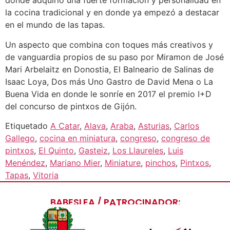
donde adquirió una fuerte formación y personalidad en
la cocina tradicional y en donde ya empezó a destacar
en el mundo de las tapas.
Un aspecto que combina con toques más creativos y
de vanguardia propios de su paso por Miramon de José
Mari Arbelaitz en Donostia, El Balneario de Salinas de
Isaac Loya, Dos más Uno Gastro de David Mena o La
Buena Vida en donde le sonríe en 2017 el premio I+D
del concurso de pintxos de Gijón.
Etiquetado
A Catar
,
Alava
,
Araba
,
Asturias
,
Carlos
Gallego
,
cocina en miniatura
,
congreso
,
congreso de
pintxos
,
El Quinto
,
Gasteiz
,
Los Llaureles
,
Luis
Menéndez
,
Mariano Mier
,
Miniature
,
pinchos
,
Pintxos
,
Tapas
,
Vitoria
BABESLEA / PATROCINADOR: