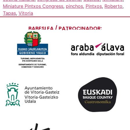
Miniature Pintxos Congress
,
pinchos
,
Pintxos
,
Roberto
,
Tapas
,
Vitoria
BABESLEA / PATROCINADOR: