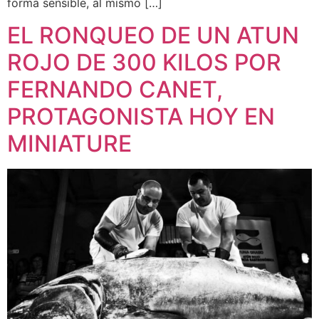
forma sensible, al mismo […]
EL RONQUEO DE UN ATUN
ROJO DE 300 KILOS POR
FERNANDO CANET,
PROTAGONISTA HOY EN
MINIATURE