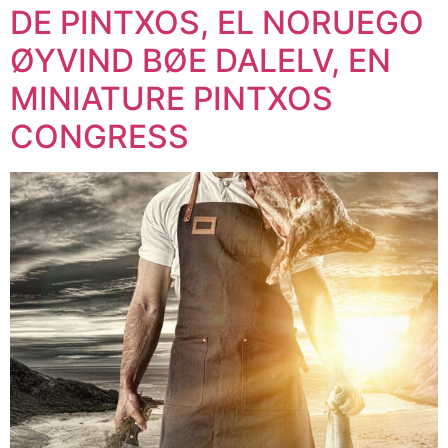
DE PINTXOS, EL NORUEGO
ØYVIND BØE DALELV, EN
MINIATURE PINTXOS
CONGRESS