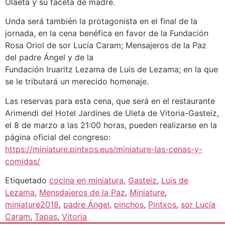
Olaeta y su faceta de madre.
Unda será también la protagonista en el final de la
jornada, en la cena benéfica en favor de la Fundación
Rosa Oriol de sor Lucía Caram; Mensajeros de la Paz
del padre Ángel y de la
Fundación Iruaritz Lezama de Luis de Lezama; en la que
se le tributará un merecido homenaje.
Las reservas para esta cena, que será en el restaurante
Arimendi del Hotel Jardines de Uleta de Vitoria-Gasteiz,
el 8 de marzo a las 21:00 horas, pueden realizarse en la
página oficial del congreso:
https://miniature.pintxos.eus/miniature-las-cenas-y-
comidas/
Etiquetado
cocina en miniatura
,
Gasteiz
,
Luis de
Lezama
,
Mensdajeros de la Paz
,
Miniature
,
miniature2018
,
padre Ángel
,
pinchos
,
Pintxos
,
sor Lucía
Caram
,
Tapas
,
Vitoria