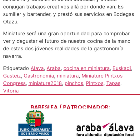
conjugan trabajos creativos allá por donde van. Es
sumiller y bartender, y prestó sus servicios en Bodegas
Otazu.
Miniature será una gran oportunidad para comprobar,
ver y degustar el futuro de nuestra cocina de la mano
de estas dos jóvenes realidades de la gastronomía
navarra.
Etiquetado
Alava
,
Araba
,
cocina en miniatura
,
Euskadi
,
Gasteiz
,
Gastronomía
,
miniatura
,
Miniature Pintxos
Congress
,
miniature2018
,
pinchos
,
Pintxos
,
Tapas
,
Vitoria
BABESLEA / PATROCINADOR: