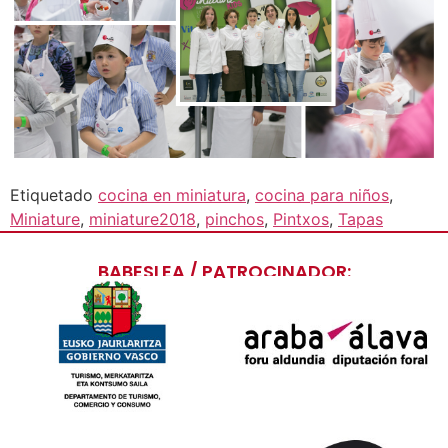
Etiquetado
cocina en miniatura
,
cocina para niños
,
Miniature
,
miniature2018
,
pinchos
,
Pintxos
,
Tapas
BABESLEA / PATROCINADOR: