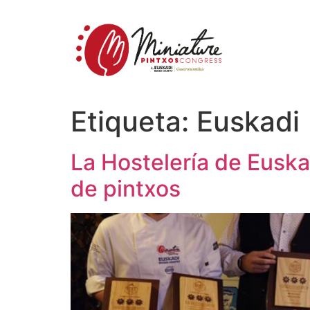
Etiqueta:
Euskadi
La Hostelería de Euska
de pintxos