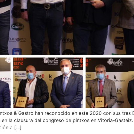
ntxos & Gastro han reconocido en este 2020 con sus tres E
 en la clausura del congreso de pintxos en Vitoria-Gasteiz.
ción a […]