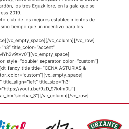
dón, los tres Eguzkilore, en la gala que se
ress 2019.
cto club de los mejores establecimientos de
mismo tiempo que un incentivo para los
ce][vc_empty_space][/vc_column][/vc_row]
”h3″ title_color=”accent”
/yMYh2v9tvv0″][vc_empty_space]
rator_style=”double” separator_color=”custom”]
dt_fancy_title title=”CENA ASTURIAS &
arator_color=”custom”][vc_empty_space]
tle_align=”left” title_size=”h3″
k=”https://youtu.be/9zD_97k4m0U”]
r_id=”sidebar_3″][/vc_column][/vc_row]