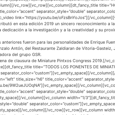
column][/vc_row][vc_row][vc_column][dt_fancy_title ti
 title_color=”accent” separator_style=”double” separator_c
_video link=”https://youtu.be/oFzsBnYoJos”][/vc_column][
ributó en esta edición 2019 un sincero reconocimiento a la 
a dedicación a la investigación y a la creatividad y su pro
 anteriores fueron para las personalidades de Enrique Fuen
alo Antón, del Restaurante Zaldiaran de Vitoria-Gasteiz, 
dadora del grupo GSR.
 cena de clausura de Miniature Pintxos Congress 2019.[/vc
[dt_fancy_title title=”TODOS LOS PONENTES DE MINIATURE 
e” separator_color=”custom”][vc_empty_space][/vc_column]
gn=”left” title_size=”h6″ title_color=”accent” separator_sty
utu.be/9W2ueJUOqNA”][vc_empty_space][/vc_column][vc_colu
 title_color=”accent” separator_style=”double” separator_c
y_space][/vc_column][vc_column width=”1/3″][dt_fancy_title
or_style=”double” separator_color=”custom”][vc_empty_spac
ty_space][/vc_column][/vc_row][vc_row][vc_column width=”