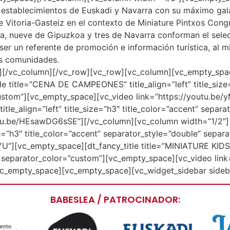
 establecimientos de Euskadi y Navarra con su máximo galar
 Vitoria-Gasteiz en el contexto de Miniature Pintxos Cong
ia, nueve de Gipuzkoa y tres de Navarra conforman el sele
ser un referente de promoción e información turística, al 
s comunidades.
t][/vc_column][/vc_row][vc_row][vc_column][vc_empty_spa
e title=”CENA DE CAMPEONES” title_align=”left” title_size=
custom”][vc_empty_space][vc_video link=”https://youtu.be
itle_align=”left” title_size=”h3″ title_color=”accent” sepa
utu.be/HEsawDG6sSE”][/vc_column][vc_column width=”1/2″][
ize=”h3″ title_color=”accent” separator_style=”double” sep
][vc_empty_space][dt_fancy_title title=”MINIATURE KIDS” ti
e” separator_color=”custom”][vc_empty_space][vc_video lin
c_empty_space][vc_empty_space][vc_widget_sidebar sideba
BABESLEA / PATROCINADOR: