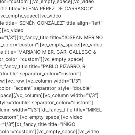
_color=”custom”][vc_empty_space][vc_video
_title title=”ELENA PÉREZ DE CARRASCO”
”][vc_empty_space][vc_video
le title=”SENÉN GONZÁLEZ” title_align=”left”
e][vc_video
=”1/3″][dt_fancy_title title=”JOSEAN MERINO
ator_color=”custom”][vc_empty_space][vc_video
itle title=”MARIANO MIER, CAR. GALLEGO &
ator_color=”custom”][vc_empty_space]
_fancy_title title=”PABLO PIZARRO, R.
=”double” separator_color=”custom”]
ow][vc_row][vc_column width=”1/3″]
_color=”accent” separator_style=”double”
space][/vc_column][vc_column width=”1/3″]
_style=”double” separator_color=”custom”]
mn width=”1/3″][dt_fancy_title title=”MIKEL
r=”custom”][vc_empty_space][vc_video
/3″][dt_fancy_title title=”IÑIGO
or_color=”custom”][vc_empty_space][vc_video