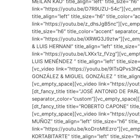
MEILAN KAO” title_align=”left” title_size=”h
link=”https://youtu.be/D7R9UZU-54c”][vc_em
title_align=”left” title_size=”h6″ title_colo
link=”https://youtu.be/z_dhsJgB5nc”][vc_emp
title_size=”h6″ title_color=”accent” separat
link=”https://youtu.be/iXRWG3J9ztw”][vc_em
& LUIS HERNANI” title_align=”left” title_siz
link=”https://youtu.be/LXKx1z_fVzg”][vc_em
LUIS MENÉNDEZ ” title_align=”left” title_siz
[vc_video link=”https://youtu.be/9ITsQPvs3h
GONZÁLEZ & MIGUEL GONZÁLEZ ” title_align=”l
[vc_empty_space][vc_video link=”https://yo
[dt_fancy_title title=”JOSÉ ANTONIO DE PARLA
separator_color=”custom”][vc_empty_space][
[dt_fancy_title title=”ROBERTO CAPONE” title_
[vc_empty_space][vc_video link=”https://you
MUÑOZ” title_align=”left” title_size=”h6″ ti
link=”https://youtu.be/koDroMtEzro”][vc_emp
KORTABITARTE” title_align=”left” title_size=