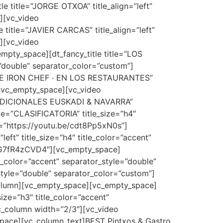
e title=”JORGE OTXOA” title_align=”left”
e][vc_video
 title=”JAVIER CARCAS” title_align=”left”
e][vc_video
pty_space][dt_fancy_title title=”LOS
=”double” separator_color=”custom”]
ATURE IRON CHEF · EN LOS RESTAURANTES”
”][vc_empty_space][vc_video
TRADICIONALES EUSKADI & NAVARRA”
itle=”CLASIFICATORIA” title_size=”h4″
k=”https://youtu.be/cdt8Pp5xN0s”]
eft” title_size=”h4″ title_color=”accent”
/_G7fR4zCVD4″][vc_empty_space]
color=”accent” separator_style=”double”
_style=”double” separator_color=”custom”]
column][vc_empty_space][vc_empty_space]
ize=”h3″ title_color=”accent”
c_column width=”2/3″][vc_video
space][vc_column_text]BEST Pintxos & Gastro