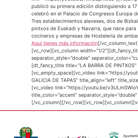
publicó su primera edición distinguiendo a 17
celebró en el Palacio de Congresos Europa de
Tres establecimientos alaveses, dos de Bizka
pintxos de Euskadi y Navarra, que nace para 
cocineros y empresas de Hostelería de amba
Aquí tienes más información
[/vc_column_tex
[vc_row][vc_column width=”1/2″][dt_fancy_titl
separator_style=”double” separator_color=”
[dt_fancy_title title=”LA BARRA DE PINTXOS” t
[vc_empty_space][vc_video link=”https://yo
GALICIA DE TAPAS” title_align=”left” title_s
[vc_video link=”https://youtu.be/v3ULmSWioYU”
title_color=”accent” separator_style=”doubl
[/vc_column][/vc_row][vc_row][vc_column][v