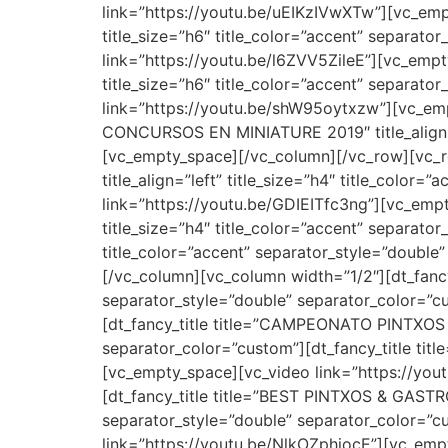
link=”https://youtu.be/uEIKzIVwXTw”][vc_empt
title_size=”h6″ title_color=”accent” separat
link=”https://youtu.be/l6ZVV5ZileE”][vc_empt
title_size=”h6″ title_color=”accent” separat
link=”https://youtu.be/shW95oytxzw”][vc_em
CONCURSOS EN MINIATURE 2019″ title_align=”l
[vc_empty_space][/vc_column][/vc_row][vc_
title_align=”left” title_size=”h4″ title_colo
link=”https://youtu.be/GDIEITfc3ng”][vc_e
title_size=”h4″ title_color=”accent” separato
title_color=”accent” separator_style=”doubl
[/vc_column][vc_column width=”1/2″][dt_fancy_
separator_style=”double” separator_color=”
[dt_fancy_title title=”CAMPEONATO PINTXOS 
separator_color=”custom”][dt_fancy_title titl
[vc_empty_space][vc_video link=”https://y
[dt_fancy_title title=”BEST PINTXOS & GASTRO 
separator_style=”double” separator_color=”
link=”https://youtu.be/NlkOZphiocE”][vc_em