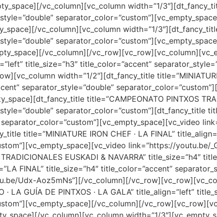
y_space][/vc_column][vc_column width=”1/3″][dt_fancy_titl
or_style=”double” separator_color=”custom”][vc_empty_spac
y_space][/vc_column][vc_column width=”1/3″][dt_fancy_title
or_style=”double” separator_color=”custom”][vc_empty_spac
pty_space][/vc_column][/vc_row][vc_row][vc_column][vc_em
eft” title_size=”h3″ title_color=”accent” separator_style
row][vc_column width=”1/2″][dt_fancy_title title=”MINI
r=”accent” separator_style=”double” separator_color=”custom
mpty_space][dt_fancy_title title=”CAMPEONATO PINTXOS 
r_style=”double” separator_color=”custom”][dt_fancy_title t
e” separator_color=”custom”][vc_empty_space][vc_video lin
title title=”MINIATURE IRON CHEF · LA FINAL” title_align=”l
custom”][vc_empty_space][vc_video link=”https://youtu.be
TRADICIONALES EUSKADI & NAVARRA” title_size=”h4″ title_
e=”LA FINAL” title_size=”h4″ title_color=”accent” separator
outu.be/Udx-Aoz5mNs”][/vc_column][/vc_row][vc_row][vc_
· LA GUÍA DE PINTXOS · LA GALA” title_align=”left” title_s
custom”][vc_empty_space][/vc_column][/vc_row][vc_row][v
pty_space][/vc_column][vc_column width=”1/3″][vc_empty_