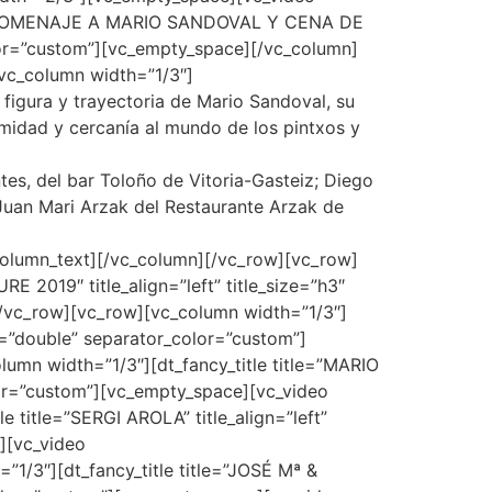
tle=”HOMENAJE A MARIO SANDOVAL Y CENA DE
olor=”custom”][vc_empty_space][/vc_column]
vc_column width=”1/3″]
figura y trayectoria de Mario Sandoval, su
ximidad y cercanía al mundo de los pintxos y
tes, del bar Toloño de Vitoria-Gasteiz; Diego
Juan Mari Arzak del Restaurante Arzak de
_column_text][/vc_column][/vc_row][vc_row]
2019″ title_align=”left” title_size=”h3″
[/vc_row][vc_row][vc_column width=”1/3″]
le=”double” separator_color=”custom”]
mn width=”1/3″][dt_fancy_title title=”MARIO
olor=”custom”][vc_empty_space][vc_video
 title=”SERGI AROLA” title_align=”left”
e][vc_video
1/3″][dt_fancy_title title=”JOSÉ Mª &