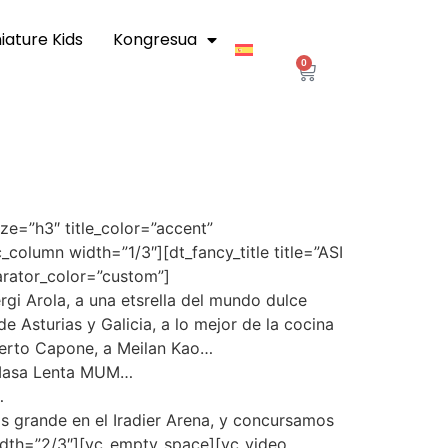
iature Kids
Kongresua
0
ze=”h3″ title_color=”accent”
olumn width=”1/3″][dt_fancy_title title=”ASI
parator_color=”custom”]
gi Arola, a una etsrella del mundo dulce
 Asturias y Galicia, a lo mejor de la cocina
berto Capone, a Meilan Kao…
e Masa Lenta MUM…
…
s grande en el Iradier Arena, y concursamos
idth=”2/3″][vc_empty_space][vc_video