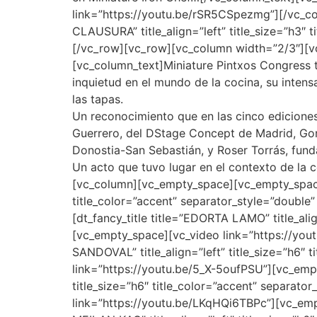
link=”https://youtu.be/rSR5CSpezmg”][/vc_
CLAUSURA” title_align=”left” title_size=”h3″
[/vc_row][vc_row][vc_column width=”2/3″][vc
[vc_column_text]Miniature Pintxos Congress t
inquietud en el mundo de la cocina, su intens
las tapas.
Un reconocimiento que en las cinco ediciones
Guerrero, del DStage Concept de Madrid, Gonz
Donostia-San Sebastián, y Roser Torrás, fun
Un acto que tuvo lugar en el contexto de la
[vc_column][vc_empty_space][vc_empty_space]
title_color=”accent” separator_style=”doubl
[dt_fancy_title title=”EDORTA LAMO” title_ali
[vc_empty_space][vc_video link=”https://yo
SANDOVAL” title_align=”left” title_size=”h6″
link=”https://youtu.be/5_X-5oufPSU”][vc_empt
title_size=”h6″ title_color=”accent” separat
link=”https://youtu.be/LKqHQi6TBPc”][vc_emp