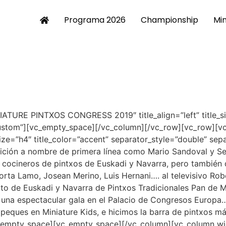
Programa 2026
Championship
Min
NIATURE PINTXOS CONGRESS 2019″ title_align=”left” title_si
ustom”][vc_empty_space][/vc_column][/vc_row][vc_row][vc_c
size=”h4″ title_color=”accent” separator_style=”double” se
ición a nombre de primera línea como Mario Sandoval y Ser
cocineros de pintxos de Euskadi y Navarra, pero también de
orta Lamo, Josean Merino, Luis Hernani…. al televisivo Ro
to de Euskadi y Navarra de Pintxos Tradicionales Pan d
 una espectacular gala en el Palacio de Congresos Europa
eques en Miniature Kids, e hicimos la barra de pintxos má
c_empty_space][vc_empty_space][/vc_column][vc_column w