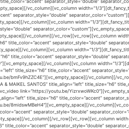
6″ title_color=”accent” separator_style=”double” separator
pty_space][/vc_column][vc_column width=”1/3″][dt_fancy
r=”accent” separator_style=”double” separator_color=”custom
ty_space][/vc_column][vc_column width=”1/3″][dt_fancy_tit
or_style=”double” separator_color=”custom”][vc_empty_spac
pty_space][/vc_column][/vc_row][vc_row][vc_column width
e=”h6″ title_color=”accent” separator_style=”double” separ
pty_space][/vc_column][vc_column width=”1/3″][dt_fancy_t
e=”h6″ title_color=”accent” separator_style=”double” separ
Q”][vc_empty_space][/vc_column][vc_column width=”1/3″][dt
eft” title_size=”h6″ title_color=”accent” separator_style
utu.be/bmFv9hZZC4E”][vc_empty_space][/vc_column][/vc_r
 & MAIKEL SANTOS” title_align=”left” title_size=”h6″ title
vc_video link=”https://youtu.be/YizrxwoWKc0″][vc_empty_
align=”left” title_size=”h6″ title_color=”accent” separator
tu.be/8midswMBeH4″][vc_empty_space][/vc_column][vc_colu
tle_color=”accent” separator_style=”double” separator_colo
ty_space][/vc_column][/vc_row][vc_row][vc_column width=”1
”h6″ title_color=”accent” separator_style=”double” separat