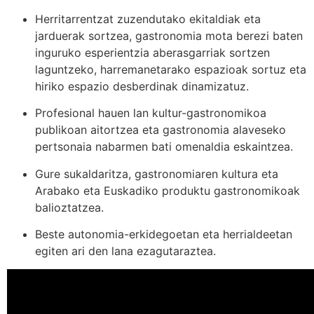
Herritarrentzat zuzendutako ekitaldiak eta
jarduerak sortzea, gastronomia mota berezi baten
inguruko esperientzia aberasgarriak sortzen
laguntzeko, harremanetarako espazioak sortuz eta
hiriko espazio desberdinak dinamizatuz.
Profesional hauen lan kultur-gastronomikoa
publikoan aitortzea eta gastronomia alaveseko
pertsonaia nabarmen bati omenaldia eskaintzea.
Gure sukaldaritza, gastronomiaren kultura eta
Arabako eta Euskadiko produktu gastronomikoak
balioztatzea.
Beste autonomia-erkidegoetan eta herrialdeetan
egiten ari den lana ezagutaraztea.