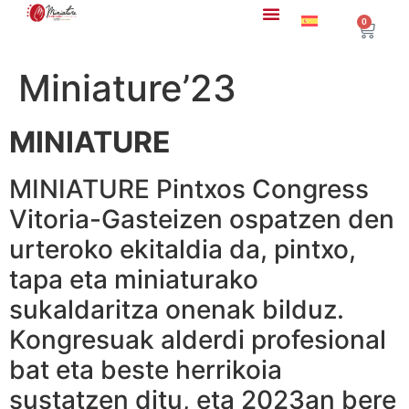
0
Miniature’23
MINIATURE
MINIATURE Pintxos Congress
Vitoria-Gasteizen ospatzen den
urteroko ekitaldia da, pintxo,
tapa eta miniaturako
sukaldaritza onenak bilduz.
Kongresuak alderdi profesional
bat eta beste herrikoia
sustatzen ditu, eta 2023an bere