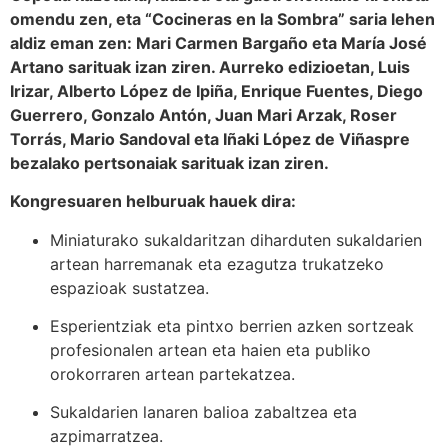
omendu zen, eta “Cocineras en la Sombra” saria lehen
aldiz eman zen: Mari Carmen Bargaño eta María José
Artano sarituak izan ziren. Aurreko edizioetan, Luis
Irizar, Alberto López de Ipiña, Enrique Fuentes, Diego
Guerrero, Gonzalo Antón, Juan Mari Arzak, Roser
Torrás, Mario Sandoval eta Iñaki López de Viñaspre
bezalako pertsonaiak sarituak izan ziren.
Kongresuaren helburuak hauek dira:
Miniaturako sukaldaritzan diharduten sukaldarien
artean harremanak eta ezagutza trukatzeko
espazioak sustatzea.
Esperientziak eta pintxo berrien azken sortzeak
profesionalen artean eta haien eta publiko
orokorraren artean partekatzea.
Sukaldarien lanaren balioa zabaltzea eta
azpimarratzea.