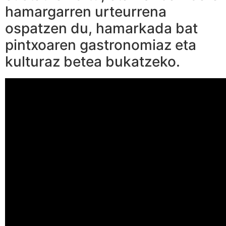
hamargarren urteurrena
ospatzen du, hamarkada bat
pintxoaren gastronomiaz eta
kulturaz betea bukatzeko.