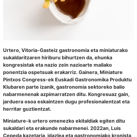
Urtero, Vitoria-Gasteiz gastronomia eta miniaturako
sukaldaritzaren hiriburu bihurtzen da, ehunka
kongresistak eta nazio zein nazioarte mailako
ponentzia ospetsuak erakarriz. Gainera, Miniature
Pintxos Congress-ek Euskadi Gastronomika Produktu
Klubaren parte izanik, gastronomia sektoreko balio
nabarmenenak azpimarratzen ditu. Kongresuaz gain,
jarduera osoa eskaintzen dugu profesionalentzat eta
herritar guztientzat.
Miniature-k urtero omenezko ekitaldiak egiten ditu
sukaldari eta erakunde nabarmenei. 2022an, Luis
Cepeda kazetaria, idazlea eta gastronomiako kronista