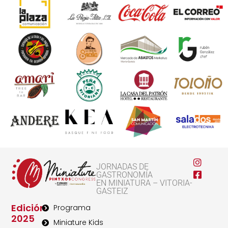
JORNADAS DE
GASTRONOMÍA
EN MINIATURA – VITORIA-
GASTEIZ
Edición
Programa
2025
Miniature Kids