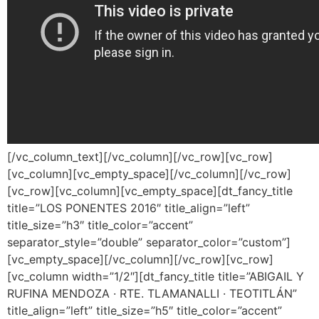
[/vc_column_text][/vc_column][/vc_row][vc_row]
[vc_column][vc_empty_space][/vc_column][/vc_row]
[vc_row][vc_column][vc_empty_space][dt_fancy_title
title=”LOS PONENTES 2016″ title_align=”left”
title_size=”h3″ title_color=”accent”
separator_style=”double” separator_color=”custom”]
[vc_empty_space][/vc_column][/vc_row][vc_row]
[vc_column width=”1/2″][dt_fancy_title title=”ABIGAIL Y
RUFINA MENDOZA · RTE. TLAMANALLI · TEOTITLÁN”
title_align=”left” title_size=”h5″ title_color=”accent”