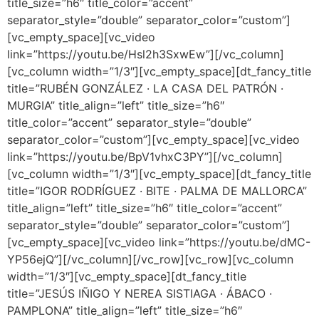
title_size=”h6″ title_color=”accent”
separator_style=”double” separator_color=”custom”]
[vc_empty_space][vc_video
link=”https://youtu.be/Hsl2h3SxwEw”][/vc_column]
[vc_column width=”1/3″][vc_empty_space][dt_fancy_title
title=”RUBÉN GONZÁLEZ · LA CASA DEL PATRÓN ·
MURGIA” title_align=”left” title_size=”h6″
title_color=”accent” separator_style=”double”
separator_color=”custom”][vc_empty_space][vc_video
link=”https://youtu.be/BpV1vhxC3PY”][/vc_column]
[vc_column width=”1/3″][vc_empty_space][dt_fancy_title
title=”IGOR RODRÍGUEZ · BITE · PALMA DE MALLORCA”
title_align=”left” title_size=”h6″ title_color=”accent”
separator_style=”double” separator_color=”custom”]
[vc_empty_space][vc_video link=”https://youtu.be/dMC-
YP56ejQ”][/vc_column][/vc_row][vc_row][vc_column
width=”1/3″][vc_empty_space][dt_fancy_title
title=”JESÚS IÑIGO Y NEREA SISTIAGA · ÁBACO ·
PAMPLONA” title_align=”left” title_size=”h6″