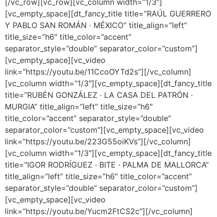
[/vc_row][vc_row][vc_column width=”1/3″]
[vc_empty_space][dt_fancy_title title=”RAÚL GUERRERO
Y PABLO SAN ROMÁN · MÉXICO” title_align=”left”
title_size=”h6″ title_color=”accent”
separator_style=”double” separator_color=”custom”]
[vc_empty_space][vc_video
link=”https://youtu.be/11CcoOYTd2s”][/vc_column]
[vc_column width=”1/3″][vc_empty_space][dt_fancy_title
title=”RUBÉN GONZÁLEZ · LA CASA DEL PATRÓN ·
MURGIA” title_align=”left” title_size=”h6″
title_color=”accent” separator_style=”double”
separator_color=”custom”][vc_empty_space][vc_video
link=”https://youtu.be/223G55oiKVs”][/vc_column]
[vc_column width=”1/3″][vc_empty_space][dt_fancy_title
title=”IGOR RODRÍGUEZ · BITE · PALMA DE MALLORCA”
title_align=”left” title_size=”h6″ title_color=”accent”
separator_style=”double” separator_color=”custom”]
[vc_empty_space][vc_video
link=”https://youtu.be/Yucm2FtCS2c”][/vc_column]