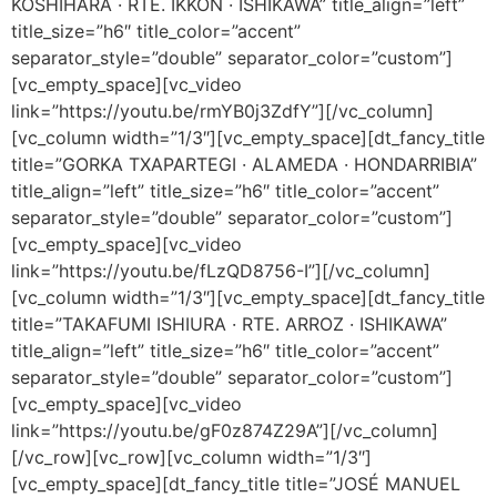
KOSHIHARA · RTE. IKKON · ISHIKAWA” title_align=”left”
title_size=”h6″ title_color=”accent”
separator_style=”double” separator_color=”custom”]
[vc_empty_space][vc_video
link=”https://youtu.be/rmYB0j3ZdfY”][/vc_column]
[vc_column width=”1/3″][vc_empty_space][dt_fancy_title
title=”GORKA TXAPARTEGI · ALAMEDA · HONDARRIBIA”
title_align=”left” title_size=”h6″ title_color=”accent”
separator_style=”double” separator_color=”custom”]
[vc_empty_space][vc_video
link=”https://youtu.be/fLzQD8756-I”][/vc_column]
[vc_column width=”1/3″][vc_empty_space][dt_fancy_title
title=”TAKAFUMI ISHIURA · RTE. ARROZ · ISHIKAWA”
title_align=”left” title_size=”h6″ title_color=”accent”
separator_style=”double” separator_color=”custom”]
[vc_empty_space][vc_video
link=”https://youtu.be/gF0z874Z29A”][/vc_column]
[/vc_row][vc_row][vc_column width=”1/3″]
[vc_empty_space][dt_fancy_title title=”JOSÉ MANUEL