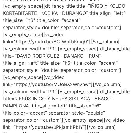
[vc_empty_space][dt_fancy_title title=”IÑIGO Y KOLDO
KORTABITARTE · KOBIKA · DURANGO” title_align=”left”
title_size=”h6″ title_color=”accent”
separator_style=”double” separator_color=”custom”]
[vc_empty_space][vc_video
link=”https://youtu.be/8GiWbfbKmq0″][/vc_column]
[vc_column width=”1/3″][vc_empty_space][dt_fancy_title
title=”DAVID RODRÍGUEZ · DANAKO · IRUN”
title_align=”left” title_size=”h6″ title_color=”accent”
separator_style=”double” separator_color=”custom”]
[vc_empty_space][vc_video
link=”https://youtu.be/MUoBXxWnvnw”][/vc_column]
[vc_column width=”1/3″][vc_empty_space][dt_fancy_title
title=”JESÚS IÑIGO Y NEREA SISTIAGA · ÁBACO ·
PAMPLONA” title_align=”left” title_size=”h6″
title_color=”accent” separator_style=”double”
separator_color=”custom”][vc_empty_space][vc_video
link=”https://youtu.be/uPkjambPblY”][/vc_column]