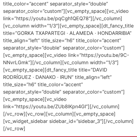
title_color=”accent” separator_style=”double”
separator_color=”custom”][vc_empty_space][vc_video
link=”https://youtu.be/pqCgh1QEQ78″][/vc_column]
[vc_column width=”1/3″][vc_empty_space][dt_fancy_title
title=”GORKA TXAPARTEGI · ALAMEDA · HONDARRIBIA”
title_align=”left” title_size=”h6″ title_color=”accent”
separator_style=”double” separator_color=”custom”]
[vc_empty_space][vc_video link=”https://youtu.be/9C-
NNvrLGmk”][/vc_column][vc_column width=”1/3″]
[vc_empty_space][dt_fancy_title title=”DAVID
RODRÍGUEZ · DANAKO · IRUN” title_align=”left”
title_size=”h6″ title_color=”accent”
separator_style=”double” separator_color=”custom”]
[vc_empty_space][vc_video
link=”https://youtu.be/ZUb8lKpn4GI”][/vc_column]
[/vc_row][vc_row][vc_column][vc_empty_space]
[vc_widget_sidebar sidebar_id=”sidebar_3″][/vc_column]
[/vc_row]