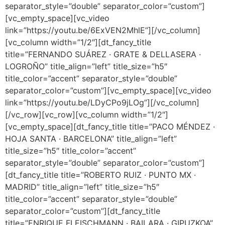
separator_style=”double” separator_color=”custom”]
[vc_empty_space][vc_video
link=”https://youtu.be/6ExVEN2MhlE”][/vc_column]
[vc_column width=”1/2″][dt_fancy_title
title=”FERNANDO SUÁREZ · GRATE & DELLASERA ·
LOGROÑO” title_align=”left” title_size=”h5″
title_color=”accent” separator_style=”double”
separator_color=”custom”][vc_empty_space][vc_video
link=”https://youtu.be/LDyCPo9jLOg”][/vc_column]
[/vc_row][vc_row][vc_column width=”1/2″]
[vc_empty_space][dt_fancy_title title=”PACO MÉNDEZ ·
HOJA SANTA · BARCELONA” title_align=”left”
title_size=”h5″ title_color=”accent”
separator_style=”double” separator_color=”custom”]
[dt_fancy_title title=”ROBERTO RUIZ · PUNTO MX ·
MADRID” title_align=”left” title_size=”h5″
title_color=”accent” separator_style=”double”
separator_color=”custom”][dt_fancy_title
title=”ENRIQUE FLEISCHMANN · BAILARA · GIPUZKOA”