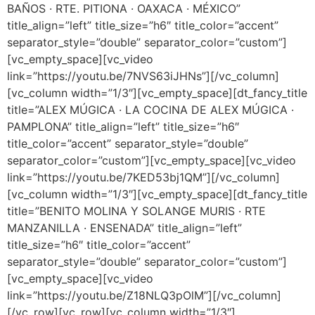
BAÑOS · RTE. PITIONA · OAXACA · MÉXICO”
title_align=”left” title_size=”h6″ title_color=”accent”
separator_style=”double” separator_color=”custom”]
[vc_empty_space][vc_video
link=”https://youtu.be/7NVS63iJHNs”][/vc_column]
[vc_column width=”1/3″][vc_empty_space][dt_fancy_title
title=”ALEX MÚGICA · LA COCINA DE ALEX MÚGICA ·
PAMPLONA” title_align=”left” title_size=”h6″
title_color=”accent” separator_style=”double”
separator_color=”custom”][vc_empty_space][vc_video
link=”https://youtu.be/7KED53bj1QM”][/vc_column]
[vc_column width=”1/3″][vc_empty_space][dt_fancy_title
title=”BENITO MOLINA Y SOLANGE MURIS · RTE
MANZANILLA · ENSENADA” title_align=”left”
title_size=”h6″ title_color=”accent”
separator_style=”double” separator_color=”custom”]
[vc_empty_space][vc_video
link=”https://youtu.be/Z18NLQ3pOlM”][/vc_column]
[/vc_row][vc_row][vc_column width=”1/3″]