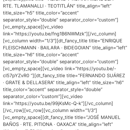
RTE. TLAMANALLI · TEOTITLÁN” title_align=”left”
title_size=”h5″ title_color=”accent”
separator_style=”double” separator_color=”custom”]
[vc_empty_space][vc_video
link=”https://youtu.be/fng1B6NWMzk”][/vc_column]
[vc_column width=”1/3″][dt_fancy_title title=”ENRIQUE
FLEISCHMANN · BAILARA · BIDEGOIAN” title_align=”left”
title_size=”h6″ title_color=”accent”
separator_style=”double” separator_color=”custom”]
[vc_empty_space][vc_video link=”https://youtu.be/-
cI57pYZvR0 “][dt_fancy_title title=”FERNANDO SUÁREZ
· GRATE & DELLASERA” title_align=”left” title_size=”h6″
title_color=”accent” separator_style=”double”
separator_color=”custom”][vc_video
link=”https://youtu.be/99jKsMc-Q-k”][/vc_column]
[/vc_row][vc_row][vc_column width=”1/3″]
[vc_empty_space][dt_fancy_title title=”JOSÉ MANUEL
BAÑOS · RTE. PITIONA · OAXACA” title_align=”left”