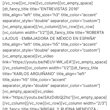
[/vc_row][vc_row][vc_column][vc_empty_space]
[dt_fancy_title title=”ENTREVISTAS 2016″
title_align=”left” title_size=”h3″ title_color=”accent”
separator_style=”double” separator_color=”custom”]
[vc_empty_space][/vc_column][/vc_row][vc_row]
[vc_column width=”1/2″][dt_fancy_title title=”ROBERTA
LAJOUS · EMBAJADORA DE MÉXICO EN ESPAÑA”
title_align=”left” title_size=”h5″ title_color=”accent”
separator_style=”double” separator_color=”custom”]
[vc_empty_space][vc_video
link=”https://youtu.be/NEUV-WK_vEA”][vc_empty_space]
[/vc_column][vc_column width=”1/2″][dt_fancy_title
title=”KARLOS ARGUIÑANO” title_align=”left”
title_size=”h5″ title_color=”accent”
separator_style=”double” separator_color=”custom”]
[vc_empty_space][vc_video
link=”https://youtu.be/SAzDdbQj2ho”][vc_empty_space]
[/vc_column][/vc_row][vc_row][vc_column width=”2/3″]
[dt_fancy_title title=”ABIGAIL Y RUFINA MENDOZA ·