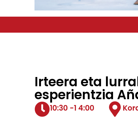
Irteera eta lurr
esperientzia A
10:30 -1 4:00
Kor