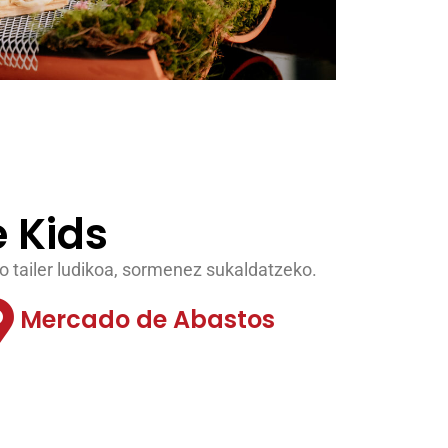
e Kids
 tailer ludikoa, sormenez sukaldatzeko.
Mercado de Abastos