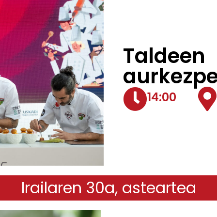
Taldeen
aurkezp
14:00
Irailaren 30a, asteartea