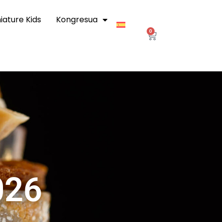
iature Kids
Kongresua
0
026