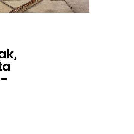
ak,
ta
u-