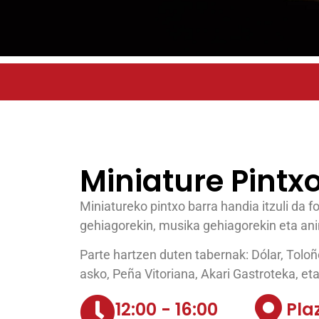
Miniature Pintxo
Miniatureko pintxo barra handia itzuli da f
gehiagorekin, musika gehiagorekin eta an
Parte hartzen duten tabernak: Dólar, Tolo
asko, Peña Vitoriana, Akari Gastroteka, et
12:00 - 16:00
Pla