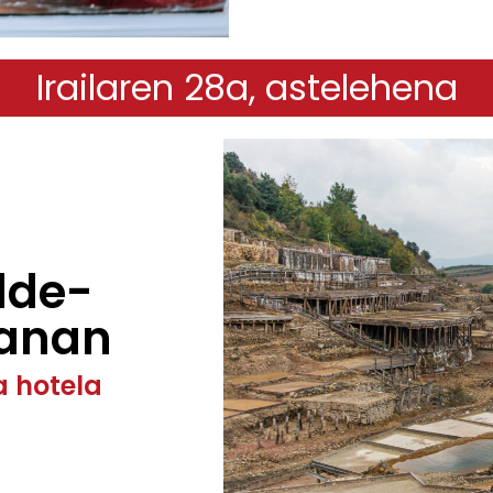
Irailaren 28a, astelehena
alde-
ñanan
a hotela