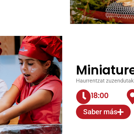
Miniatur
Haurrentzat zuzendutako
18:00
Saber más