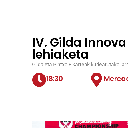
IV. Gilda Innova
lehiaketa
Gilda eta Pintxo Elkarteak kudeatutako jar
18:30
Mercad