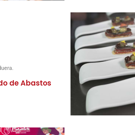
duera.
o de Abastos