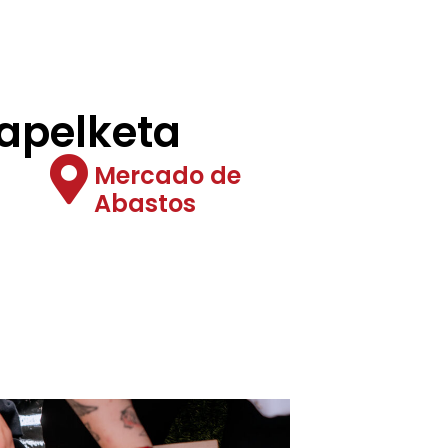
apelketa
Mercado de
Abastos