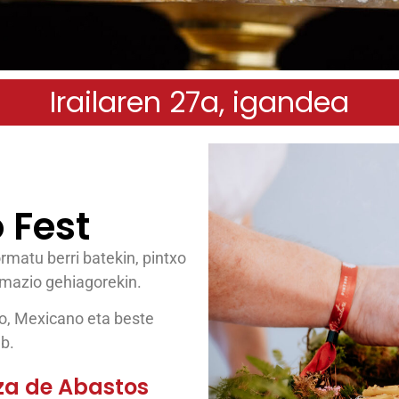
Irailaren 27a, igandea
 Fest
ormatu berri batekin, pintxo
imazio gehiagorekin.
ño, Mexicano eta beste
ab.
za de Abastos