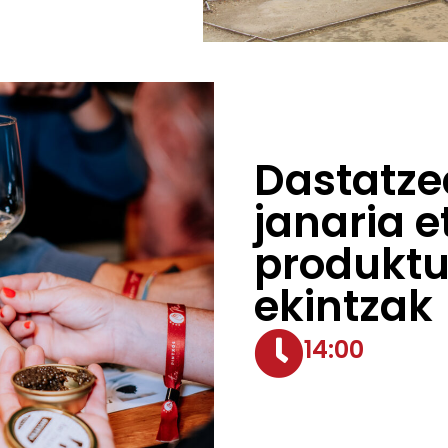
Dastatze
janaria e
produkt
ekintzak
14:00