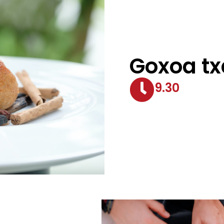
Goxoa tx
9.30