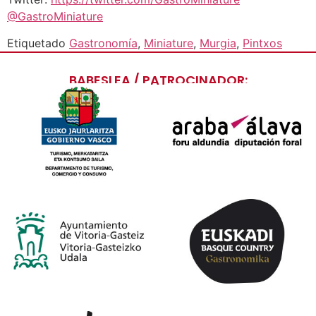
@GastroMiniature
Etiquetado
Gastronomía
,
Miniature
,
Murgia
,
Pintxos
BABESLEA / PATROCINADOR: