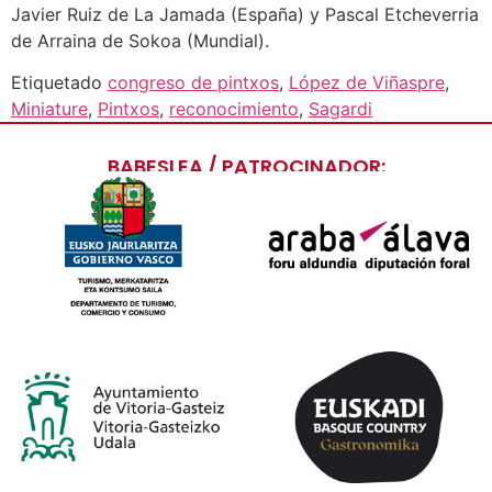
Javier Ruiz de La Jamada (España) y Pascal Etcheverria
de Arraina de Sokoa (Mundial).
Etiquetado
congreso de pintxos
,
López de Viñaspre
,
Miniature
,
Pintxos
,
reconocimiento
,
Sagardi
BABESLEA / PATROCINADOR: