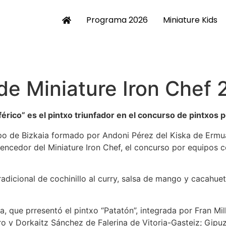
Programa 2026
Miniature Kids
de Miniature Iron Chef
érico” es el pintxo triunfador en el concurso de pintxos 
ipo de Bizkaia formado por Andoni Pérez del Kiska de Ermua
 vencedor del Miniature Iron Chef, el concurso por equipos 
radicional de cochinillo al curry, salsa de mango y cacahuete
, que prresentó el pintxo “Patatón”, integrada por Fran Mil
o y Dorkaitz Sánchez de Falerina de Vitoria-Gasteiz; Gipuz