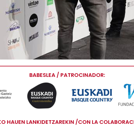
BABESLEA / PATROCINADOR:
O HAUEN LANKIDETZAREKIN /CON LA COLABORACI